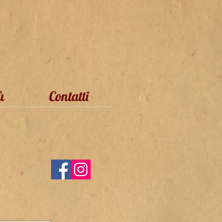
ù
Contatti