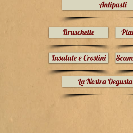
Antipasti
Bruschette
Piat
Insalate e Crostini
Scamo
La Nostra Degusta