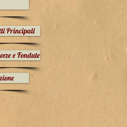
ti Principali
rze e Fondute
zione